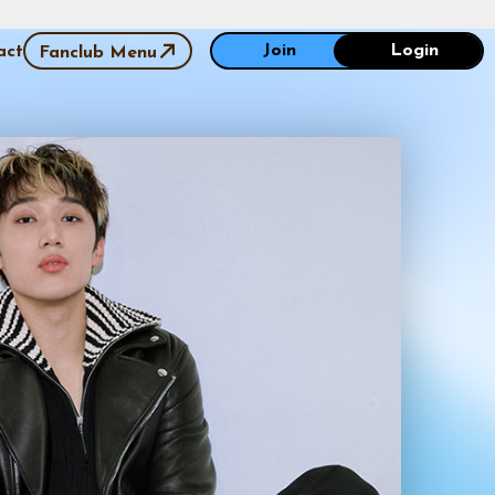
Join
Login
act
Fanclub Menu