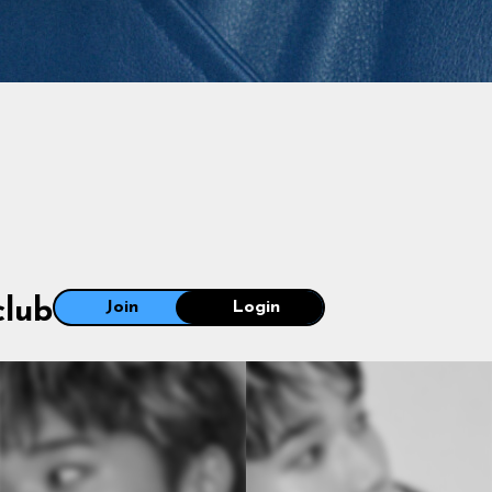
club
Join
Login